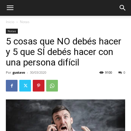
Inicio
Notas
Notas
5 cosas que NO debés hacer
y 5 que SÍ debés hacer con
una persona difícil
Por
gustavo
-
30/03/2020
9100
0