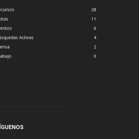
ecursos
28
otas
11
ventos
6
úsquedas Activas
4
rensa
2
rabajo
0
ÍGUENOS