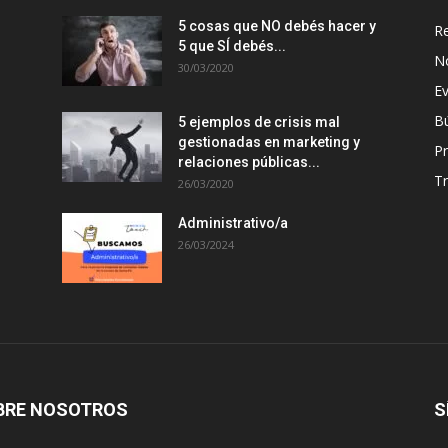
5 cosas que NO debés hacer y
R
5 que SÍ debés...
N
30/03/2020
E
B
5 ejemplos de crisis mal
gestionadas en marketing y
P
relaciones públicas...
T
26/03/2020
Administrativo/a
26/03/2024
BRE NOSOTROS
S