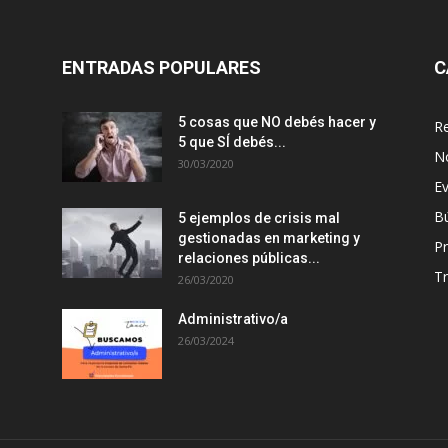
ENTRADAS POPULARES
C
5 cosas que NO debés hacer y
R
5 que SÍ debés...
N
30/03/2020
E
B
5 ejemplos de crisis mal
gestionadas en marketing y
P
relaciones públicas...
T
26/03/2020
Administrativo/a
26/03/2024