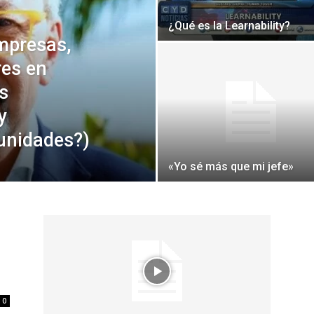
¿Qué es la Learnability?
empresas,
res en
s
y
unidades?)
«Yo sé más que mi jefe»
0