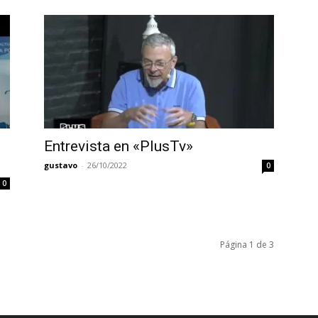
Entrevista en «PlusTv»
gustavo
-
26/10/2022
0
0
Página 1 de 3