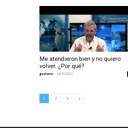
Me atendieron bien y no quiero
volver. ¿Por qué?
gustavo
-
26/10/2022
1
2
3