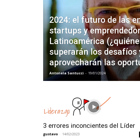
2024: el futuro de las 
startups y emprendedo
Latinoamérica (¿quiéne
superarán los desafíos 
aprovecharán las oport
Antonela Santucci
-
19/01/2024
3 errores inconcientes del Líder
gustavo
-
14/02/2023