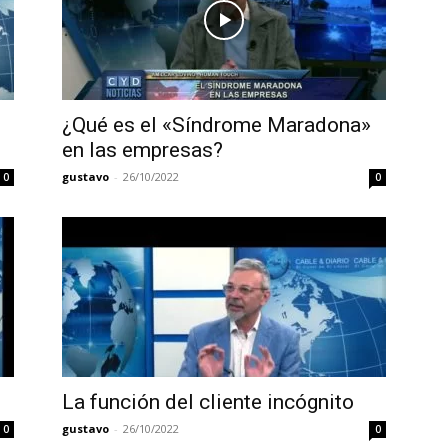
¿Qué es el «Síndrome Maradona»
en las empresas?
gustavo
-
26/10/2022
0
0
g
La función del cliente incógnito
gustavo
-
26/10/2022
0
0