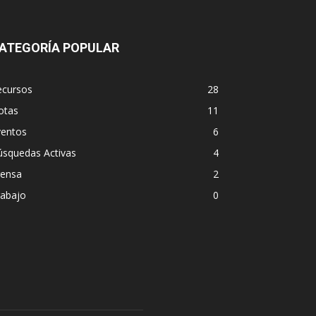
ATEGORÍA POPULAR
ecursos
28
otas
11
ventos
6
úsquedas Activas
4
rensa
2
rabajo
0