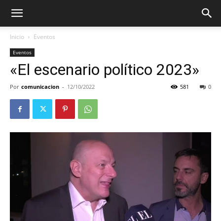
Inicio
Eventos
Eventos
«El escenario político 2023»
Por
comunicacion
-
12/10/2022
581
0