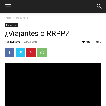
Inicio
Recursos
Recursos
¿Viajantes o RRPP?
Por
gustavo
-
22/03/2023
683
0