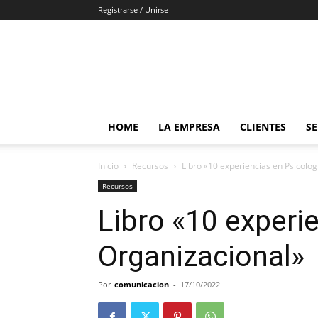
Registrarse / Unirse
HOME
LA EMPRESA
CLIENTES
SE
Inicio
Recursos
Libro «10 experiencias en Psicolo
Recursos
Libro «10 experi
Organizacional»
Por
comunicacion
-
17/10/2022