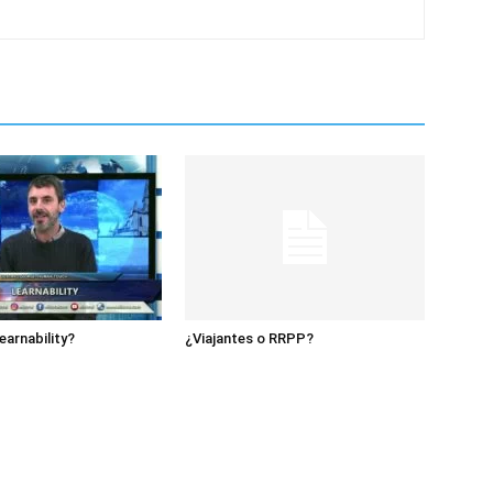
earnability?
¿Viajantes o RRPP?