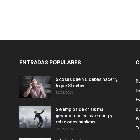
ENTRADAS POPULARES
C
5 cosas que NO debés hacer y
R
5 que SÍ debés...
N
30/03/2020
E
B
5 ejemplos de crisis mal
gestionadas en marketing y
P
relaciones públicas...
T
26/03/2020