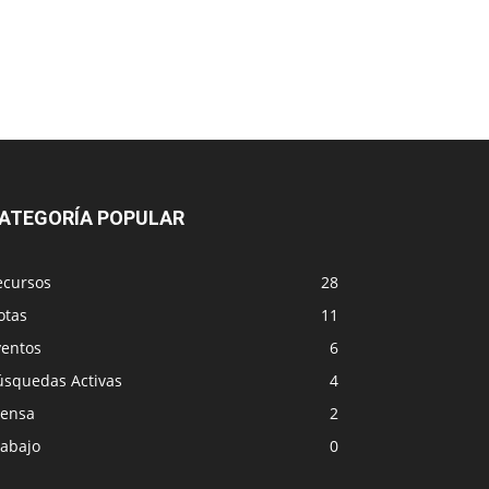
ATEGORÍA POPULAR
ecursos
28
otas
11
ventos
6
úsquedas Activas
4
rensa
2
rabajo
0