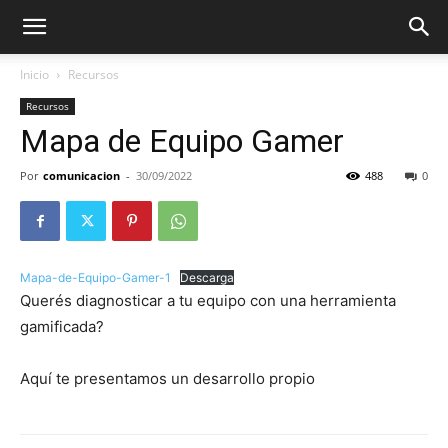
Inicio
Recursos
Recursos
Mapa de Equipo Gamer
Por
comunicacion
-
30/09/2022
488
0
Mapa-de-Equipo-Gamer-1
Descarga
Querés diagnosticar a tu equipo con una herramienta
gamificada?
Aquí te presentamos un desarrollo propio