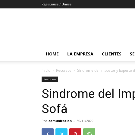
Registrarse / Unirse
HOME
LA EMPRESA
CLIENTES
SE
Inicio
Recursos
Sindrome del Impostor y Experto 
Recursos
Sindrome del Imp
Sofá
Por
comunicacion
-
30/11/2022