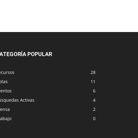
ATEGORÍA POPULAR
ecursos
28
otas
11
ventos
6
úsquedas Activas
4
rensa
2
rabajo
0