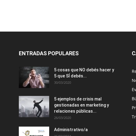
ENTRADAS POPULARES
C
5 cosas que NO debés hacer y
R
5 que SÍ debés...
N
30/03/2020
E
B
5 ejemplos de crisis mal
gestionadas en marketing y
P
relaciones públicas...
T
26/03/2020
Administrativo/a