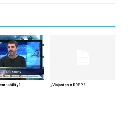
earnability?
¿Viajantes o RRPP?